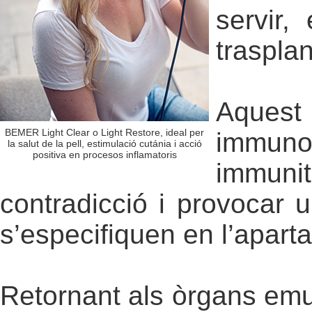
servir
traspla
Aquest
BEMER Light Clear o Light Restore, ideal per
immuno
la salut de la pell, estimulació cutánia i acció
positiva en procesos inflamatoris
immuni
contradicció i provocar 
s’especifiquen en l’apart
Retornant als òrgans emun