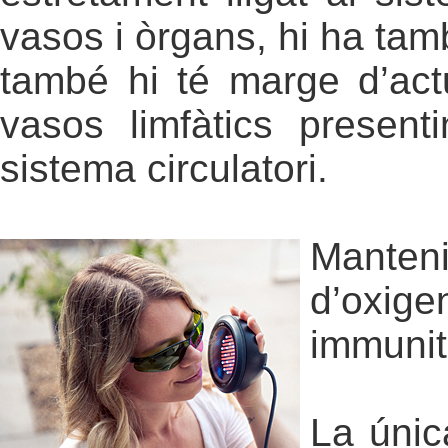
vasos i òrgans, hi ha tam
també hi té marge d’actu
vasos limfàtics present
sistema circulatori.
Manten
d’oxige
immunita
La únic